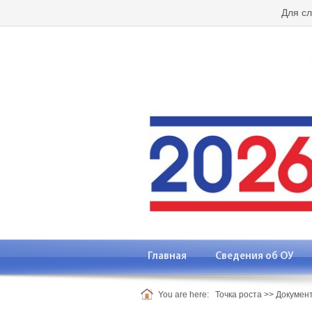
Для с
Главная
Сведения об ОУ
You are here:
Точка роста
>>
Докумен