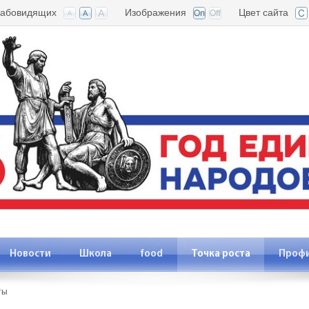
лабовидящих
Изображения
Цвет сайта
Новости
Школа
food
Точка роста
Проф
ты